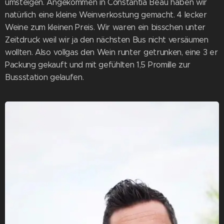
umsteigen. Angekommen in Constantia Beau haben wir
natürlich eine kleine Weinverkostung gemacht. 4 lecker
Weine zum kleinen Preis. Wir waren ein bisschen unter
Zeitdruck weil wir ja den nächsten Bus nicht versäumen
wollten. Also vollgas den Wein runter getrunken, eine 3 er
Packung gekauft und mit gefühlten 1,5 Promille zur
Bussstation gelaufen.