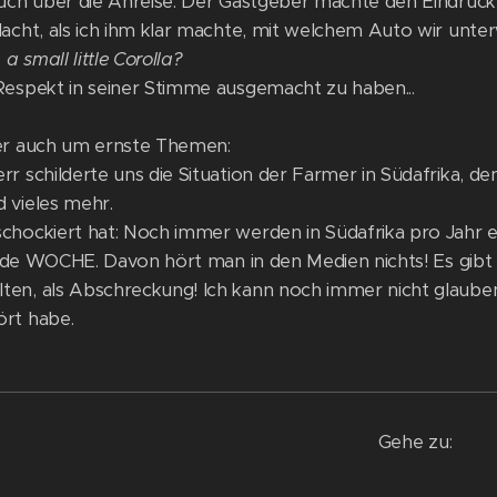
auch über die Anreise. Der Gastgeber machte den Eindruck,
lacht, als ich ihm klar machte, mit welchem Auto wir unter
 a small little Corolla?
Respekt in seiner Stimme ausgemacht zu haben...
er auch um ernste Themen:
r schilderte uns die Situation der Farmer in Südafrika, den
 vieles mehr.
chockiert hat: Noch immer werden in Südafrika pro Jahr 
1 jede WOCHE. Davon hört man in den Medien nichts! Es gib
en, als Abschreckung! Ich kann noch immer nicht glauben, 
rt habe.
Gehe zu: