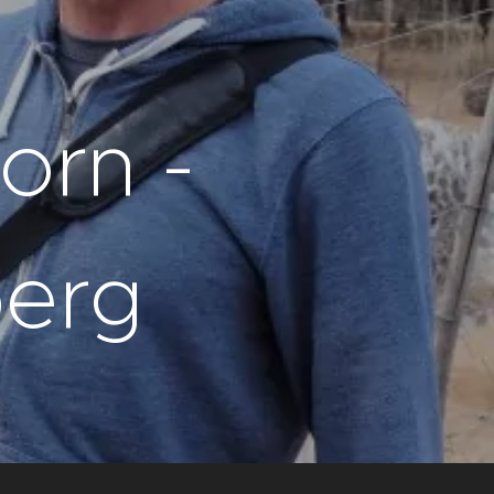
orn -
berg