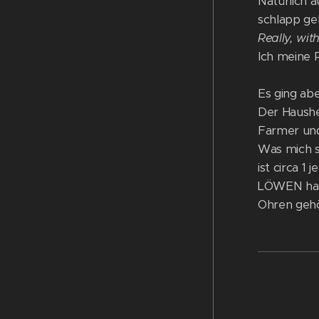
Natürlich 
schlapp ge
Really, with
Ich meine 
Es ging ab
Der Hausher
Farmer und
Was mich s
ist circa 
LÖWEN halt
Ohren gehö