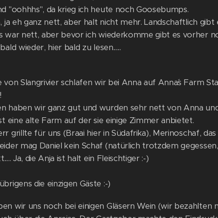
nd "oohhhs", da krieg ich heute noch Goosebumps.
, ja eh ganz nett, aber halt nicht mehr. Landschaftlich gib
s war nett, aber bevor ich wiederkomme gibt es vorher no
ald wieder, hier bald zu lesen......
e von Slangrivier schlafen wir bei Anna auf Anna´s Farm S
!
n haben wir ganz gut und wurden sehr nett von Anna und
st eine alte Farm auf der sie einige Zimmer anbietet.
r grillte für uns (Braai hier in Südafrika), Merinoschaf, da
eider mag Daniel kein Schaf (natürlich trotzdem gegessen, 
... Ja, die Anja ist halt ein Fleischtiger :-)
brigens die einzigen Gäste :-)
n wir uns noch bei einigen Gläsern Wein (wir bezahlten nat