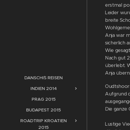
erstmal pos
Leider wur
breite Scho
Wohlgemerkt
Anja war me
sicherlich 
Wie gesagt,
Nach gut 2,
überlebt. W
Anja übern
DANSCHI´S REISEN
Oudtshoorn
INDIEN 2014
Aufgrund d
PRAG 2015
ausgegange
Die ganze 
BUDAPEST 2015
ROADTRIP KROATIEN
Lustige Viec
2015