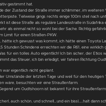
itiv gestimmt hat.
de der Zustand der Straße immer schlimmer, im weiteren V
tterpiste. Teilweise gings rechts einige 100m steil nach unt
 ist diese Straße als reguläre Landesstraße in Südafrika 
hr als einmal nicht so wohl bei der Sache. Richtig gefährl
am Limit für einen Straßen-PKW.
 hätte ich gewusst was kommt, ich hätte einen Toyota Land
5 Stunden Schinderei erreichten wir die R61, eine wirklich 
as für ein tolles Auto eigentlich! Ich bin sicher, der Etios 
immt das Steuer, ich bin erledigt, wir fahren Richtung Oud
 war eigentlich nicht geplant.
er Umstände der letzten Tage und weil für den heutigen T
n wäre, besuchten wir eine Straußenfarm.
Gegend um Oudtshoorn ist bekannt für ihre Straußenfarm
herl, auch schön, und schnell....und ein bissl.......halt dann 