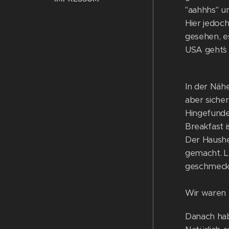
"aahhhs" u
Hier jedoch
gesehen, e
USA geht´s b
In der Näh
aber sicher
Hingefunde
Breakfast i
Der Hausher
gemacht. L
geschmeckt..
Wir waren ü
Danach habe