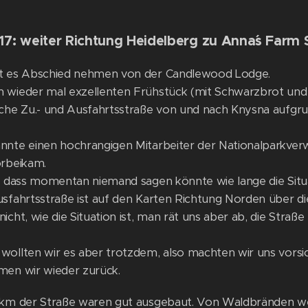
17: weiter Richtung Heidelberg zu Anna´s Farm 
t es Abschied nehmen von der Candlewood Lodge.
 wieder mal exzellenten Frühstück (mit Schwarzbrot und 
iche Zu.- und Ausfahrtsstraße von und nach Knysna aufgr
nnte einen hochrangigen Mitarbeiter der Nationalparkverw
orbeikam.
e, dass momentan niemand sagen könnte wie lange die Sit
usfahrtsstraße ist auf den Karten Richtung Norden über di
icht, wie die Situation ist, man rät uns aber ab, die Straße
wollten wir es aber trotzdem, also machten wir uns vorsic
men wir wieder zurück.
 km der Straße waren gut ausgebaut. Von Waldbränden wei