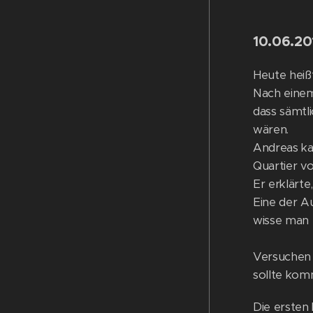
10.06.20
Heute heiß
Nach einem
dass sämtl
wären.
Andreas ka
Quartier v
Er erklärt
Eine der A
wisse man n
Versuchen 
sollte kom
Die ersten