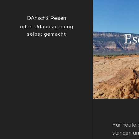
DAnschi´s Reisen
oder: Urlaubsplanung
Es
selbst gemacht
Für heute 
standen um 