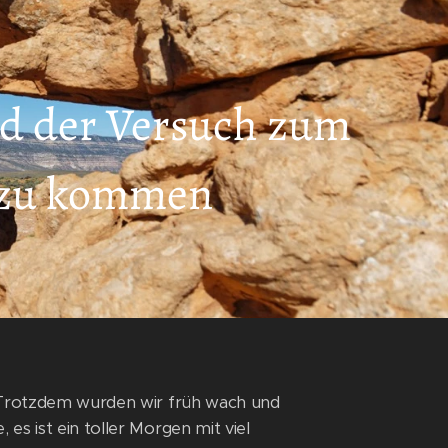
nd der Versuch zum
n zu kommen
. Trotzdem wurden wir früh wach und
es ist ein toller Morgen mit viel