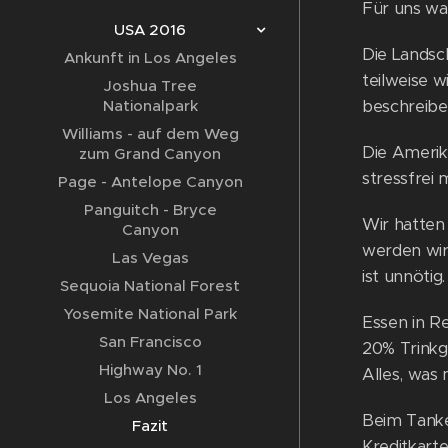
Für uns wa
USA 2016
Die Landsc
Ankunft in Los Angeles
teilweise w
Joshua Tree
beschreiben
Nationalpark
Williams - auf dem Weg
Die Amerika
zum Grand Canyon
stressfrei 
Page - Antelope Canyon
Panguitch - Bryce
Wir hatten
Canyon
werden wir 
Las Vegas
ist unnötig
Sequoia National Forest
Yosemite National Park
Essen in Re
San Francisco
20% Trinkg
Highway No. 1
Alles, was 
Los Angeles
Beim Tanke
Fazit
Kreditkart