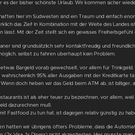
r es der bisher schönste Urlaub. Wir kommen sicher wiede
haften hier im Südwesten sind ein Traum und einfach enor
irklich das Ziel! In Kombination mit der Weite des Landes 
 lässt. Mit der Zeit stellt sich ein gewisses Freiheitsgefühl 
ner sind grundsätzlich sehr kontaktfreudig und freundlich
möglich, selbst zu fahren überhaupt kein Problem.
 etwas Bargeld vorab gewechselt, vor allem für Trinkgeld
wahrscheinlich 95% aller Ausgaben mit der Kreditkarte täti
. Wenn doch heben wir das Geld beim ATM ab, ist billiger, 
staurants ist als eher teuer zu bezeichnen, vor allem, wei
eld dazurechnen muß.
mit Fastfood zu tun hat, ist dagegen relativ günstig zu hab
n hatten wir übrigens öfters Probleme, dass die Automa
en (2x Visa, 1x Diners) nicht akzeptierten. Hier musste ma