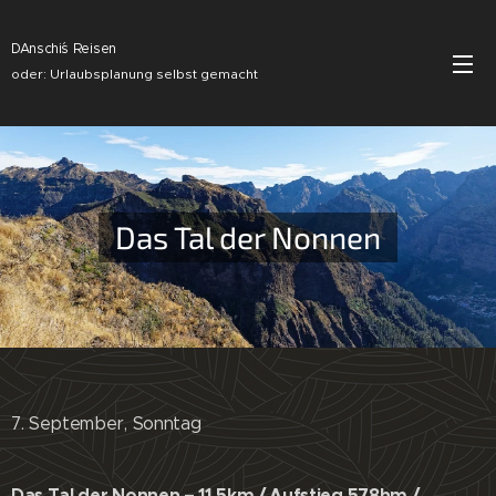
DAnschi´s Reisen
oder: Urlaubsplanung selbst gemacht
Das Tal der Nonnen
7. September, Sonntag
Das Tal der Nonnen – 11,5km / Aufstieg 578hm /