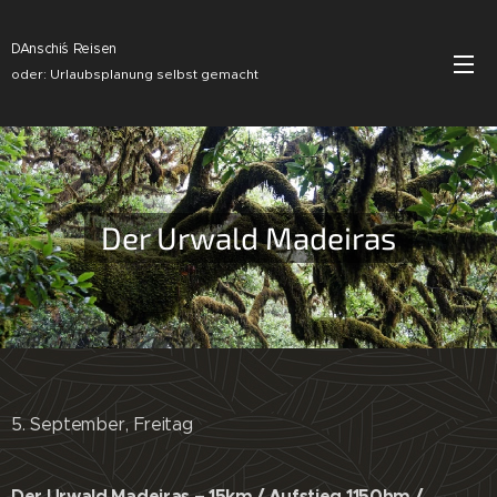
DAnschi´s Reisen
oder: Urlaubsplanung selbst gemacht
Der Urwald Madeiras
5. September, Freitag
Der Urwald Madeiras – 15km / Aufstieg 1150hm /